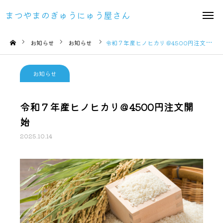
まつやまのぎゅうにゅう屋さん
まつやまのぎゅうにゅう屋さん
TEL
Instagram
お知らせ
お知らせ
令和７年産ヒノヒカリ＠4500円注文開始
TOP
お知らせ
明治宅配サービス
令和７年産ヒノヒカリ＠4500円注文開
会社概要
始
2025.10.14
採用情報
お知らせ
お問い合わせ